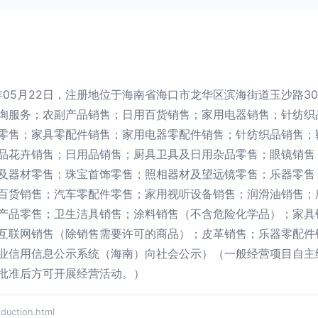
年05月22日，注册地位于海南省海口市龙华区滨海街道玉沙路30
询服务；农副产品销售；日用百货销售；家用电器销售；针纺织
零售；家具零配件销售；家用电器零配件销售；针纺织品销售；
品花卉销售；日用品销售；厨具卫具及日用杂品零售；眼镜销售
及器材零售；珠宝首饰零售；照相器材及望远镜零售；乐器零售
百货销售；汽车零配件零售；家用视听设备销售；润滑油销售；
产品零售；卫生洁具销售；涂料销售（不含危险化学品）；家具
互联网销售（除销售需要许可的商品）；皮革销售；乐器零配件
业信用信息公示系统（海南）向社会公示）（一般经营项目自主
批准后方可开展经营活动。）
ction.html