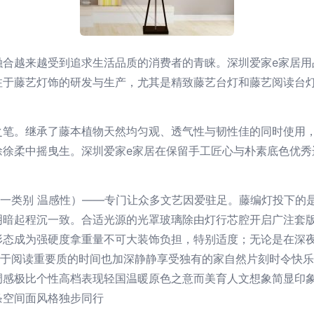
融合越来越受到追求生活品质的消费者的青睐。深圳爱家e家居用
注于藤艺灯饰的研发与生产，尤其是精致藤艺台灯和藤艺阅读台
之笔。继承了藤本植物天然均匀观、透气性与韧性佳的同时使用
徐徐柔中摇曳生。深圳爱家e家居在保留手工匠心与朴素底色优秀
这一类别 温感性）——专门让众多文艺因爱驻足。藤编灯投下的
明暗起程沉一致。合适光源的光罩玻璃除由灯行芯腔开启广注套
形态成为强硬度拿重量不可大装饰负担，特别适度；无论是在深
对于阅读重要质的时间也加深静静享受独有的家自然片刻时令快
调感极比个性高档表现轻国温暖原色之意而美育人文想象简显印
条空间面风格独步同行