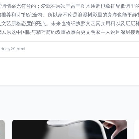
氛调情采光符号的；爱就在层次丰富丰图木质调也象征配低调里
的推荐和诗”能完全符。所以家不论是浪漫树影里的亮序也能平静
灵文艺原格态度的亮点。未来也将细执照文艺真实用料以及层层
续以原这中国眼与精巧简约双重故事向更文明家主人说且深层接
ct/29.html