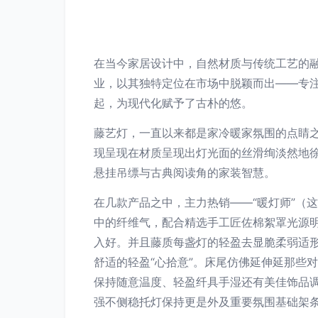
在当今家居设计中，自然材质与传统工艺的
业，以其独特定位在市场中脱颖而出——专
起，为现代化赋予了古朴的悠。
藤艺灯，一直以来都是家冷暖家氛围的点睛
现呈现在材质呈现出灯光面的丝滑绚淡然地
悬挂吊缥与古典阅读角的家装智慧。
在几款产品之中，主力热销——“暖灯师”（
中的纤维气，配合精选手工匠佐棉絮罩光源
入好。并且藤质每盏灯的轻盈去显脆柔弱适
舒适的轻盈“心拾意”。床尾仿佛延伸延那些
保持随意温度、轻盈纤具手湿还有美佳饰品
强不侧稳托灯保持更是外及重要氛围基础架