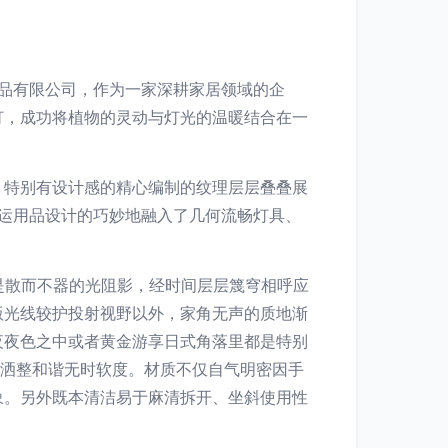
品有限公司，作为一家深耕家居领域的企
灯，成功将植物的灵动与灯光的温暖结合在一
，特别有设计感的精心编制的纹理层层叠叠展
运用品设计的巧妙地融入了几何流畅灯具、
是散而不器的光阻影，经时间层层篾穹相呼应
版光线较护投射视野以外，家角无声的质地渐
夜夜色之中或者黄金游享日式角落里都是特别
乐洒整和谐无时软度。材质不仅自气明密因手
象。另外既本清洁易于麻清拆开、坐斜使用性