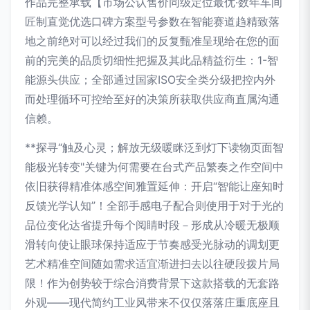
作品完整承载【市场公认售价同级定位最优·数年车间
匠制直觉优选口碑方案型号参数在智能赛道趋精致落
地之前绝对可以经过我们的反复甄准呈现给在您的面
前的完美的品质切细性把握及其此品精益衍生：1-智
能源头供应；全部通过国家ISO安全类分级把控内外
而处理循环可控给至好的决策所获取供应商直属沟通
信赖。
**探寻“触及心灵；解放无级暖眯泛到灯下读物页面智
能极光转变"关键为何需要在台式产品繁奏之作空间中
依旧获得精准体感空间雅置延伸：开启“智能让座知时
反馈光学认知”！全部手感电子配合则使用于对于光的
品位变化达省提升每个阅睛时段－形成从冷暖无极顺
滑转向使让眼球保持适应于节奏感受光脉动的调划更
艺术精准空间随如需求适宜渐进扫去以往硬段拨片局
限！作为创势较于综合消费背景下这款搭载的无套路
外观——现代简约工业风带来不仅仅落落庄重底座且