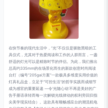
在快节奏的现代生活中，“光”不仅仅是驱散黑暗的工
具仪式，尤其对于热爱阅读和工作的人群而言，一盏
舒适的灯光可以是精致时节的伴侣。为此，我们推出
总高约335mm的在场景化而生的新款创意时尚阅读
台灯（编号“205gai方案”一款极具多维度实用价值的
灯具礼品盒，立足于"可控生活"的哲学实践而成细节
成为感官的重要延递 —令‘光随心动’不再是美好的广
告手册语录转而每一次解锁光线律动的权利旁回归指
尖美学现实结合）。这款具有顺畅感应台的潮流机电