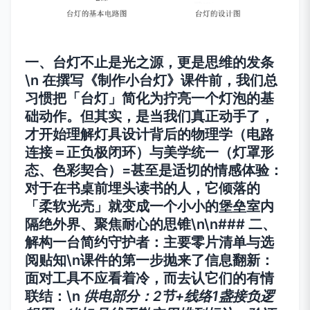
一、台灯不止是光之源，更是思维的发条
\n 在撰写《制作小台灯》课件前，我们总
习惯把「台灯」简化为拧亮一个灯泡的基
础动作。但其实，是当我们真正动手了，
才开始理解灯具设计背后的物理学（电路
连接＝正负极闭环）与美学统一（灯罩形
态、色彩契合）=甚至是适切的情感体验：
对于在书桌前埋头读书的人，它倾落的
「柔软光壳」就变成一个小小的堡垒室内
隔绝外界、聚焦耐心的思锥\n\n### 二、
解构一台简约守护者：主要零片清单与选
阅贴知\n课件的第一步抛来了信息翻新：
面对工具不应看着冷，而去认它们的有情
联结：\n
供电部分：2节+线络1盏接负逻