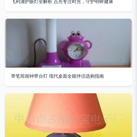
飞利浦护眼灯全解析 点亮专注时光，守护明眸健康
带笔筒闹钟带台灯 现代桌面全能伴侣选购指南